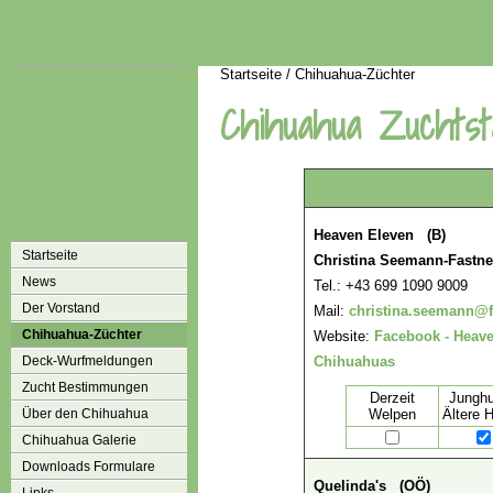
Startseite
/
Chihuahua-Züchter
Chihuahua Zuchtst
Heaven Eleven (B)
Startseite
Christina Seemann-Fastne
News
Tel.: +43 699 1090 9009
Der Vorstand
Mail:
christina.seemann@f
Chihuahua-Züchter
Website:
Facebook - Heav
Deck-Wurfmeldungen
Chihuahuas
Zucht Bestimmungen
Derzeit
Jungh
Über den Chihuahua
Welpen
Ältere 
Chihuahua Galerie
Downloads Formulare
Quelinda's (OÖ)